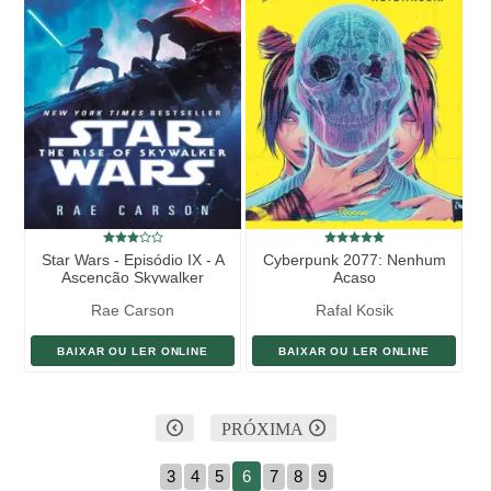
Star Wars - Episódio IX - A
Cyberpunk 2077: Nenhum
Ascenção Skywalker
Acaso
Rae Carson
Rafal Kosik
BAIXAR OU LER ONLINE
BAIXAR OU LER ONLINE
PRÓXIMA
3
4
5
6
7
8
9