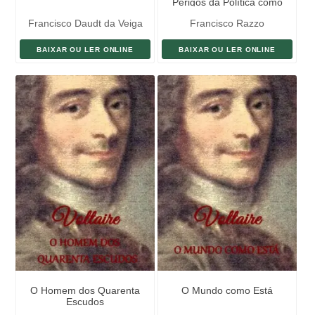
Perigos da Política como
Esperança
Francisco Daudt da Veiga
Francisco Razzo
BAIXAR OU LER ONLINE
BAIXAR OU LER ONLINE
O Homem dos Quarenta
O Mundo como Está
Escudos