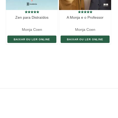
Zen para Distraídos
A Monja e o Professor
Monja Coen
Monja Coen
BAIXAR OU LER ONLINE
BAIXAR OU LER ONLINE
ENVIAR LIVRO
DOAÇÃO
AJUDE DIVULGAR
SITEMAP
Copyright ©
eLivros
™
2026