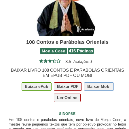
108 Contos e Parábolas Orientais
Monja Coen
416 Páginas
3.5
Avaliações:
3
BAIXAR LIVRO 108 CONTOS E PARÁBOLAS ORIENTAIS
EM EPUB PDF OU MOBI
Baixar
ePub
Baixar
PDF
Baixar
Mobi
Ler Online
SINOPSE
Em 108 contos e parábolas orientais, novo livro de Monja Coen, a
mestre reúne pequenos textos que têm por objetivo provocar no leitor
o anseio por um encontro profundo e verdadeiro com sua própria