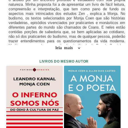
natureza. Minha proposta foi a de apresentar um livro de fácil leitura,
compreensão e interpretação, que tem como pano de fundo os
aspectos mais intrincados dos estudos Zen , explica a Monja. No
budismo, os textos selecionados por Monja Coen que são histórias
verdadeiras, episódios vivenciados por praticantes e monásticos em
diferentes partes do mundo são chamados de Coans. E neles estão
contidas porções de sabedoria que, se bem aplicadas ao cotidiano,
não só dos praticantes do budismo, mas de qualquer pessoa, poderão
trazer entendimentos para os questionamentos da vida moderna.
Meditar, por exemplo, a respeito do significado do Grande Caminho,
leia mais
entender a verdadeira essência do budismo, conectar-se com o
presente, praticar a atenção e entender um pouco mais o significado
do carma, à luz do budismo, são alguns dos benefícios da leitura.
LIVROS DO MESMO AUTOR