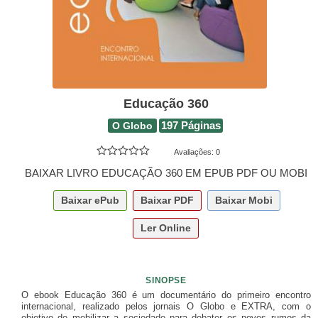
Educação 360
O Globo
197 Páginas
Avaliações:
0
BAIXAR LIVRO EDUCAÇÃO 360 EM EPUB PDF OU MOBI
Baixar
ePub
Baixar
PDF
Baixar
Mobi
Ler Online
SINOPSE
O ebook Educação 360 é um documentário do primeiro encontro
internacional, realizado pelos jornais O Globo e EXTRA, com o
objetivo de mobilizar a sociedade para debater os novos rumos da