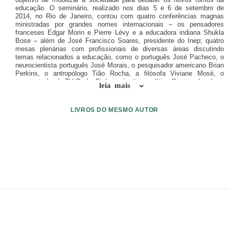
educação. O seminário, realizado nos dias 5 e 6 de setembro de
2014, no Rio de Janeiro, contou com quatro conferências magnas
ministradas por grandes nomes internacionais – os pensadores
franceses Edgar Morin e Pierre Lévy e a educadora indiana Shukla
Bose – além de José Francisco Soares, presidente do Inep; quatro
mesas plenárias com profissionais de diversas áreas discutindo
temas relacionados a educação, como o português José Pacheco, o
neurocientista português José Morais, o pesquisador americano Brian
Perkins, o antropólogo Tião Rocha, a filósofa Viviane Mosé, o
apresentador de TV Pedro Bial e o cientista político Gustavo Ioschpe;
leia mais
e 39 estudos de casos - iniciativas de sucesso no Brasil e no mundo -
como a Green School, escola em Bali voltada para a sustentabilidade
e o empreendedorismo, o segredo do sucesso da cidade de Sobral,
LIVROS DO MESMO AUTOR
no Ceará, as escolas vivas, as escolas bilíngues na rede municipal
do Rio de Janeiro, o fenômeno da educação em Teresina; o
SBgames, um evento realizado por crianças e que fala da importância
dos games no aprendizado, os professores que usam bem as redes
sociais... A discussão não se restringiu às conferências, mesas e
estudos de casos. O ebook registra também uma seleção das
reflexões deixadas pelo público no espaço interativo \"Você é o
conteúdo\".
ENVIAR LIVRO
DOAÇÃO
AJUDE DIVULGAR
SITEMAP
Copyright ©
eLivros
™