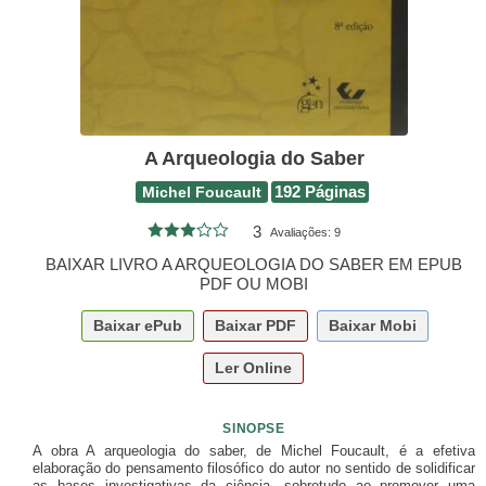
A Arqueologia do Saber
Michel Foucault
192 Páginas
3
Avaliações:
9
BAIXAR LIVRO A ARQUEOLOGIA DO SABER EM EPUB
PDF OU MOBI
Baixar
ePub
Baixar
PDF
Baixar
Mobi
Ler Online
SINOPSE
A obra A arqueologia do saber, de Michel Foucault, é a efetiva
elaboração do pensamento filosófico do autor no sentido de solidificar
as bases investigativas da ciência, sobretudo ao promover uma