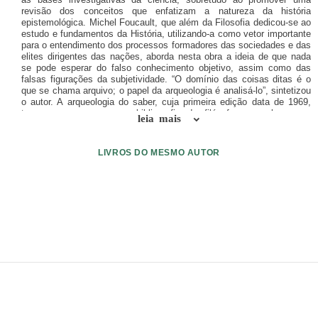
revisão dos conceitos que enfatizam a natureza da história
epistemológica. Michel Foucault, que além da Filosofia dedicou-se ao
estudo e fundamentos da História, utilizando-a como vetor importante
para o entendimento dos processos formadores das sociedades e das
elites dirigentes das nações, aborda nesta obra a ideia de que nada
se pode esperar do falso conhecimento objetivo, assim como das
falsas figurações da subjetividade. “O domínio das coisas ditas é o
que se chama arquivo; o papel da arqueologia é analisá-lo”, sintetizou
o autor. A arqueologia do saber, cuja primeira edição data de 1969,
tornou-se um marco na bibliografia do filósofo, o qual sempre
leia mais
questionou as instituições sociais, primordialmente a psiquiatria e a
medicina, e inaugurou uma nova dinâmica do pensamento filosófico
ao centrar seu estudos na vida e nos processos de subjetivação. A
LIVROS DO MESMO AUTOR
obra, agora reeditada, continua atual, e sugere novos caminhos para a
compreensão do mundo em que vivemos e da sempre enigmática
alma humana.
ENVIAR LIVRO
DOAÇÃO
AJUDE DIVULGAR
SITEMAP
Copyright ©
eLivros
™