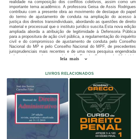
realidade na composição dos conflitos coletivos, assim como um
importante tema acadêmico. A professora Geisa de Assis Rodrigues
contribuiu com a presente obra ao movimento de destaque do papel
do termo de ajustamento de conduta na ampliação do acesso à
justiça dos direitos transindividuais, abordando as questões de direito
material e processual que o instituto jurídico suscita.Esta nova edição
ampliada aborda a atribuição de legitimidade à Defensoria Pública
para a propositura de ação civil pública, a regulamentação do inquérito
civil e do compromisso de ajustamento de conduta pelo Conselho
Nacional do MP e pelo Conselho Nacional do MPF, de precedentes
jurisprudenciais mais recentes e de uma nova pesquisa engendrada
sobre o tema sob os auspícios da Escola Superior do Ministério
leia mais
Público da União.
LIVROS RELACIONADOS