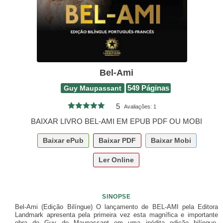
Bel-Ami
Guy Maupassant
549 Páginas
5
Avaliações:
1
BAIXAR LIVRO BEL-AMI EM EPUB PDF OU MOBI
Baixar
ePub
Baixar
PDF
Baixar
Mobi
Ler Online
SINOPSE
Bel-Ami (Edição Bilíngue) O lançamento de BEL-AMI pela Editora
Landmark apresenta pela primeira vez esta magnífica e importante
obra de Guy de Maupassant em uma inédita edição bilíngue,