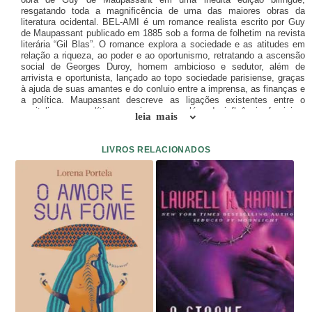
resgatando toda a magnificência de uma das maiores obras da
literatura ocidental. BEL-AMI é um romance realista escrito por Guy
de Maupassant publicado em 1885 sob a forma de folhetim na revista
literária “Gil Blas”. O romance explora a sociedade e as atitudes em
relação a riqueza, ao poder e ao oportunismo, retratando a ascensão
social de Georges Duroy, homem ambicioso e sedutor, além de
arrivista e oportunista, lançado ao topo sociedade parisiense, graças
à ajuda de suas amantes e do conluio entre a imprensa, as finanças e
a política. Maupassant descreve as ligações existentes entre o
capitalismo, a política e a imprensa, além da influência feminina,
leia mais
privadas da vida pública da época. A obra se apresenta como uma
pequena monografia da imprensa parisiense, onde Maupassant retrata
implicitamente a sua própria experiência como jornalista. Assim a
LIVROS RELACIONADOS
ascensão de Georges Duroy pode ser comparada à própria ascensão
de Maupassant. Através do personagem, o autor nos faz descobrir o
mundo do jornalismo e da alta sociedade, sob a ótica dos escândalos
políticos e financeiros. BEL-AMI retrata o agitado mundo parisiense
no qual os personagens devem trilhar um caminho estreito. Agindo
como um verdadeiro canalha, incerto e inconstante tanto nos
domínios do amor quanto nos das ideias, Georges Duroy se vale de
seu charme, do seu corpo e das mulheres para crescer social, política
e financeiramente. No início do romance, Duroy é apenas um jovem
pobre do interior que busca fazer fortuna. Apesar de sua origem, a
ambição de Georges Duroy faz com que ele tenha como propósito,
ser um dos homens mais ricos e poderosos da França. A partir desse
objetivo, ele utiliza o seu charme e boa aparência para seduzir as
mulheres de políticos e homens influentes da capital francesa. O
romance, recheado de cenas sensuais, descreve Paris em detalhes: