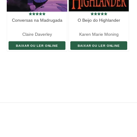
Conversas na Madrugada
O Beijo do Highlander
Claire Daverley
Karen Marie Moning
BAIXAR OU LER ONLINE
BAIXAR OU LER ONLINE
ENVIAR LIVRO
DOAÇÃO
AJUDE DIVULGAR
SITEMAP
Copyright ©
eLivros
™
2026