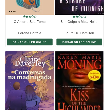
Ao longo do romance, Duroy frequenta locais famosos em Paris,
como o cabaré Folies Bergère e o Bois de Boulogne e nas regiões
campesinas em torno da capital francesa e certas cenas se passam
nas igrejas de Paris, como na Igreja da Trindade e na Igreja de Santa
Madalena. Duroy explora as fraquezas dos outros para sua própria
O Amor e Sua Fome
Um Golpe a Meia Noite
vantagem no processo de manipulação. Ele utiliza o sexo como uma
arma para conseguir das amantes o que deseja. Cada mulher que ele
seduz serve a um propósito, seja profissional, financeiro ou até
Lorena Portela
Laurell K. Hamilton
mesmo político.
BAIXAR OU LER ONLINE
BAIXAR OU LER ONLINE