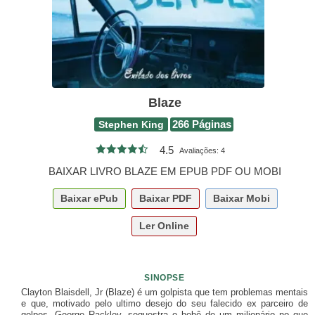
Blaze
Stephen King
266 Páginas
4.5
Avaliações:
4
BAIXAR LIVRO BLAZE EM EPUB PDF OU MOBI
Baixar
ePub
Baixar
PDF
Baixar
Mobi
Ler Online
SINOPSE
Clayton Blaisdell, Jr (Blaze) é um golpista que tem problemas mentais
e que, motivado pelo ultimo desejo do seu falecido ex parceiro de
golpes, George Rackley, sequestra o bebê de um milionário no que