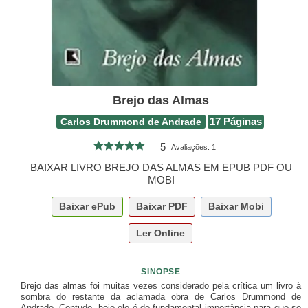
Brejo das Almas
Carlos Drummond de Andrade
17 Páginas
5
Avaliações:
1
BAIXAR LIVRO BREJO DAS ALMAS EM EPUB PDF OU
MOBI
Baixar
ePub
Baixar
PDF
Baixar
Mobi
Ler Online
SINOPSE
Brejo das almas foi muitas vezes considerado pela crítica um livro à
sombra do restante da aclamada obra de Carlos Drummond de
Andrade. Contudo, hoje ele é de fundamental importância para que se