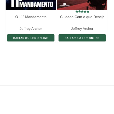
O 11º Mandamento
Cuidado Com o que Deseja
Jeffrey Archer
Jeffrey Archer
BAIXAR OU LER ONLINE
BAIXAR OU LER ONLINE
ENVIAR LIVRO
DOAÇÃO
AJUDE DIVULGAR
SITEMAP
Copyright ©
eLivros
™
2026