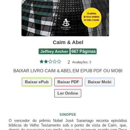
Caim & Abel
Jeffrey Archer
667 Páginas
2
Avaliações:
3
BAIXAR LIVRO CAIM & ABEL EM EPUB PDF OU MOBI
Baixar
ePub
Baixar
PDF
Baixar
Mobi
Ler Online
SINOPSE
O vencedor do prêmio Nobel José Saramago reconta episódios
bíblicos do Velho Testamento sob o ponto de vista de Caim, que,
depois de assassinar seu irmão, trava um incomum acordo com Deus