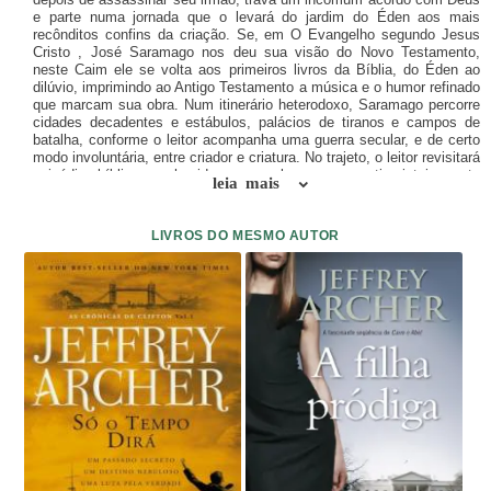
e parte numa jornada que o levará do jardim do Éden aos mais
recônditos confins da criação. Se, em O Evangelho segundo Jesus
Cristo , José Saramago nos deu sua visão do Novo Testamento,
neste Caim ele se volta aos primeiros livros da Bíblia, do Éden ao
dilúvio, imprimindo ao Antigo Testamento a música e o humor refinado
que marcam sua obra. Num itinerário heterodoxo, Saramago percorre
cidades decadentes e estábulos, palácios de tiranos e campos de
batalha, conforme o leitor acompanha uma guerra secular, e de certo
modo involuntária, entre criador e criatura. No trajeto, o leitor revisitará
episódios bíblicos conhecidos, mas sob uma perspectiva inteiramente
leia mais
diferente. Para atravessar esse caminho árido, um deus às turras
com a própria administração colocará Caim, assassino do irmão Abel
e primogênito de Adão e Eva, num altivo jegue, e caberá à dupla
LIVROS DO MESMO AUTOR
encontrar o rumo entre as armadilhas do tempo que insistem em atraí-
los. A Caim, que leva a marca do senhor na testa e portanto está
protegido das iniquidades do homem, resta aceitar o destino amargo e
compactuar com o criador, a quem não reserva o melhor dos
julgamentos. Tal como o diabo de O Evangelho segundo Jesus Cristo
, o deus que o leitor encontra aqui não é o habitual dos sermões: ao
reinventar o Antigo Testamento, Saramago recria também seus
principais protagonistas, dando a eles uma roupagem ao mesmo
tempo complexa e irônica, cujo tom de farsa da narrativa só faz por
acentuar. A volta aos temas religiosos serve, também, para destacar
o que há de moderno e surpreendente na prosa de Saramago: aqui, a
capacidade de tornar nova uma história que conhecemos de cabo a
rabo, revelando com mordacidade o que se esconde nas frestas
dessas antigas lendas. Munido de ferina veia humorística, Saramago
narra uma estranha guerra entre o homem e o senhor. Mais que isso,