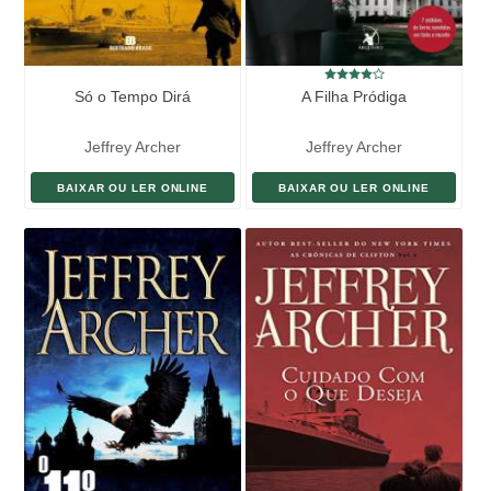
investiga a fundo as possibilidades narrativas da Bíblia,
demonstrando novamente que, ao recontar o mito e confrontar a
tradição, o bom autor volta à superfície com uma história tão atual e
relevante quanto se pode ser. A caligrafia da capa é de autoria do
escritor Milton Hatoum. * Leitura obrigatória do vestibular da UERJ.
Só o Tempo Dirá
A Filha Pródiga
Jeffrey Archer
Jeffrey Archer
BAIXAR OU LER ONLINE
BAIXAR OU LER ONLINE