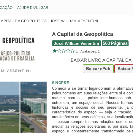
OAÇÃO
AJUDE DIVULGAR
CAPITAL DA GEOPOLÍTICA - JOSÉ WILLIAM VESENTINI
A Capital da Geopolítica
José William Vesentini
568 Páginas
1
Avaliações:
1
BAIXAR LIVRO A CAPITAL D
Baixar
ePub
Baixar
SINOPSE
Começa a se tornar lugar-comum a afirmativ
pelos homens em suas relações entre si e co
material para a — práxis inter-humana sob 
outrossim, um espaço social. Nesses termo
históricas e sociais de seu presente, j
característica do espaço — seja o traçado
arquitetônico de seus edifícios, sua localizaç
— possui sempre íntimas relações com o con
mediar as relações societárias e, por isso, fa
espaço é constantemente transformado pel