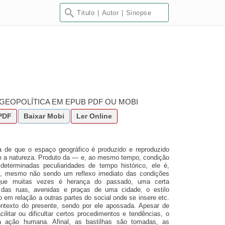
A GEOPOLÍTICA EM EPUB PDF OU MOBI
PDF
Baixar
Mobi
Ler Online
a de que o espaço geográfico é produzido e reproduzido
m a natureza. Produto da — e, ao mesmo tempo, condição
determinadas peculiaridades de tempo histórico, ele é,
s, mesmo não sendo um reflexo imediato das condições
á que muitas vezes é herança do passado, uma certa
 das ruas, avenidas e praças de uma cidade, o estilo
ão em relação a outras partes do social onde se insere etc.
texto do presente, sendo por ele apossada. Apesar de
cilitar ou dificultar certos procedimentos e tendências, o
a ação humana. Afinal, as bastilhas são tomadas, as