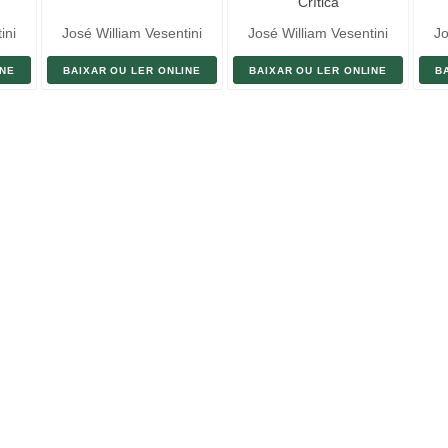
Crítica
ini
José William Vesentini
José William Vesentini
Jo
INE
BAIXAR OU LER ONLINE
BAIXAR OU LER ONLINE
B