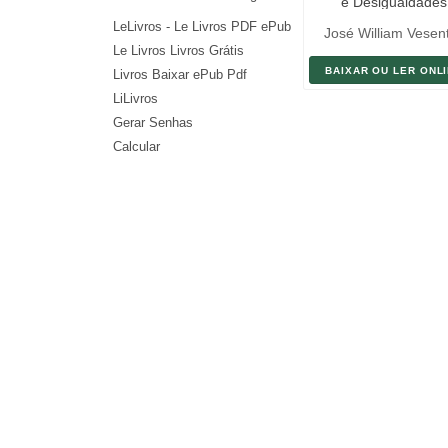
e Desigualdades
Internacionais
LeLivros - Le Livros PDF ePub
José William Vesent
Le Livros Livros Grátis
BAIXAR OU LER ONL
Livros Baixar ePub Pdf
LiLivros
Gerar Senhas
Calcular