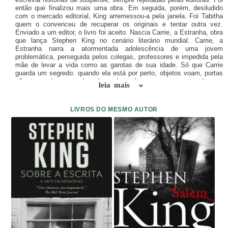
então que finalizou mais uma obra. Em seguida, porém, desiludido
com o mercado editorial, King arremessou-a pela janela. Foi Tabitha
quem o convenceu de recuperar os originais e tentar outra vez.
Enviado a um editor, o livro foi aceito. Nascia Carrie, a Estranha, obra
que lança Stephen King no cenário literário mundial. Carrie, a
Estranha narra a atormentada adolescência de uma jovem
problemática, perseguida pelos colegas, professores e impedida pela
mãe de levar a vida como as garotas de sua idade. Só que Carrie
guarda um segredo: quando ela está por perto, objetos voam, portas
são trancadas ao sabor do nada, velas se apagam e voltam a
leia mais
iluminar, misteriosamente. Aos 16 anos, desajustada socialmente,
Carrie prepara sua vingança contra todos os que a prejudicaram. A
vendeta vem à tona de forma tão furiosa e amedrontadora que até
LIVROS DO MESMO AUTOR
hoje permanece como exemplo de uma das mais chocantes e
inovadoras narrativas de terror de todos os tempos. Com tantos
ingredientes de suspense, Carrie, a Estranha logo se transformou
num enorme sucesso internacional e passou a integrar a mitologia
americana. Ao ser transportado para as telas, em 1976, pelas mãos
de Brian de Palma, teve a atriz Sissy Spacek e John Travolta em
seus papéis principais.