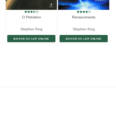
O Pistoleiro
Renascimento
Stephen King
Stephen King
BAIXAR OU LER ONLINE
BAIXAR OU LER ONLINE
ENVIAR LIVRO
DOAÇÃO
AJUDE DIVULGAR
SITEMAP
Copyright ©
eLivros
™
2026