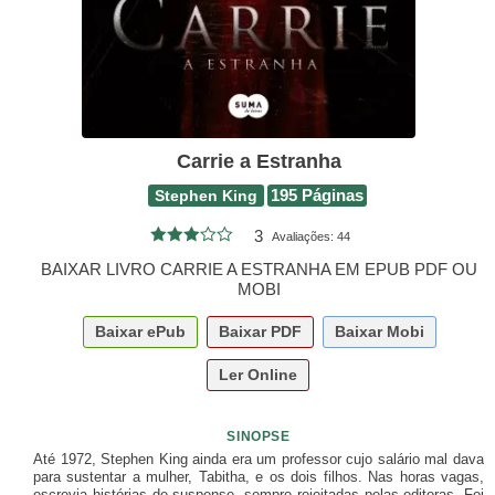
Carrie a Estranha
Stephen King
195 Páginas
3
Avaliações:
44
BAIXAR LIVRO CARRIE A ESTRANHA EM EPUB PDF OU
MOBI
Baixar
ePub
Baixar
PDF
Baixar
Mobi
Ler Online
SINOPSE
Até 1972, Stephen King ainda era um professor cujo salário mal dava
para sustentar a mulher, Tabitha, e os dois filhos. Nas horas vagas,
escrevia histórias de suspense, sempre rejeitadas pelas editoras. Foi