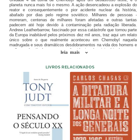
planeta nunca mais foi o mesmo. A ação desencadeou a explosão do
reator e consequentemente o pior acidente nuclear da ­história,
abafado por dias pelo regime soviético. Milhares de pessoas ­
morreram, centenas de milhares foram afetadas e outras tantas
padecem até hoje devido à contaminação pela radiação liberada.
Andrew Leatherbarrow, fascinado por essa catástrofe que tornou parte
da Europa inabitável pelos próximos dez mil anos, traz aqui um relato
único sobre o que realmente aconteceu em Chernobyl naquela
madrugada e seus dramáticos desdobramentos na vida dos homens e
mulheres. Leatherbarrow – consultor técnico da minissérie de mesmo
leia mais
nome da HBO – apresenta um relato claro, preciso e instigante, além
de mostrar o que resta hoje da cidade-fantasma de Pripyat, onde
morava a maioria dos trabalhadores da planta. Uma narrativa sem
LIVROS RELACIONADOS
igual, que recupera para as novas gerações a importância e o legado
de Chernobyl.