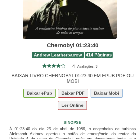
Chernobyl 01:23:40
Andrew Leatherbarrow
414 Páginas
4
Avaliações:
3
BAIXAR LIVRO CHERNOBYL 01:23:40 EM EPUB PDF OU
MOBI
Baixar
ePub
Baixar
PDF
Baixar
Mobi
Ler Online
SINOPSE
À 01:23:40 do dia 26 de abril de 1986, o engenheiro de turbinas
Aleksandr Akimov apertou o botão de emergência do reator da
Unidade 4 da usina de Chernobyl após um desastroso teste, e o