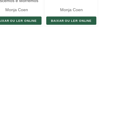
scemos e Morremos
Bilhões de Vezes
Monja Coen
Monja Coen
AIXAR OU LER ONLINE
BAIXAR OU LER ONLINE