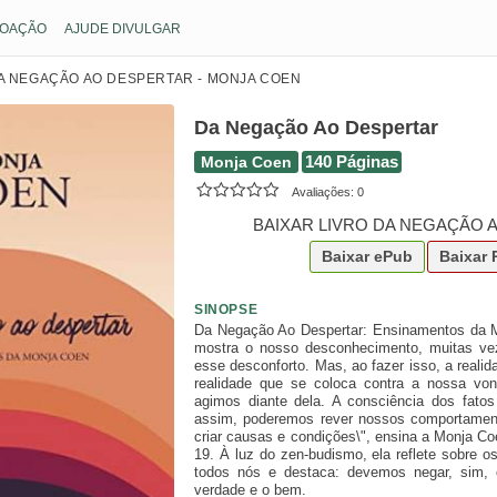
OAÇÃO
AJUDE DIVULGAR
A NEGAÇÃO AO DESPERTAR - MONJA COEN
Da Negação Ao Despertar
Monja Coen
140 Páginas
Avaliações:
0
BAIXAR LIVRO DA NEGAÇÃO 
Baixar
ePub
Baixar
SINOPSE
Da Negação Ao Despertar: Ensinamentos da M
mostra o nosso desconhecimento, muitas vez
esse desconforto. Mas, ao fazer isso, a real
realidade que se coloca contra a nossa 
agimos diante dela. A consciência dos fato
assim, poderemos rever nossos comportamen
criar causas e condições\", ensina a Monja Co
19. À luz do zen-budismo, ela reflete sobre o
todos nós e destaca: devemos negar, sim, 
verdade e o bem.