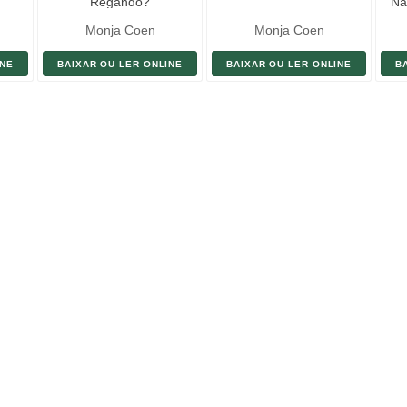
Regando?
Na
Monja Coen
Monja Coen
INE
BAIXAR OU LER ONLINE
BAIXAR OU LER ONLINE
B