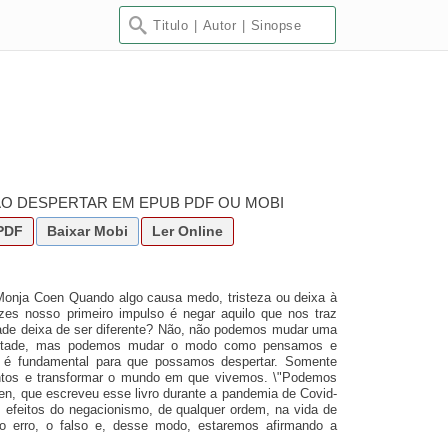
AO DESPERTAR EM EPUB PDF OU MOBI
PDF
Baixar
Mobi
Ler Online
onja Coen Quando algo causa medo, tristeza ou deixa à
es nosso primeiro impulso é negar aquilo que nos traz
idade deixa de ser diferente? Não, não podemos mudar uma
vontade, mas podemos mudar o modo como pensamos e
s é fundamental para que possamos despertar. Somente
tos e transformar o mundo em que vivemos. \"Podemos
en, que escreveu esse livro durante a pandemia de Covid-
s efeitos do negacionismo, de qualquer ordem, na vida de
o erro, o falso e, desse modo, estaremos afirmando a