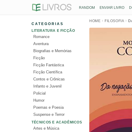
RANDOM
ENVIAR LIVRO
D
HOME
FILOSOFIA
D
CATEGORIAS
LITERATURA E FICÇÃO
Romance
Aventura
Biografias e Memórias
Ficção
Ficção Fantástica
Ficção Científica
Contos e Crônicas
Infanto e Juvenil
Policial
Humor
Poemas e Poesia
Suspense e Terror
TÉCNICOS E ACADÊMICOS
Artes e Música