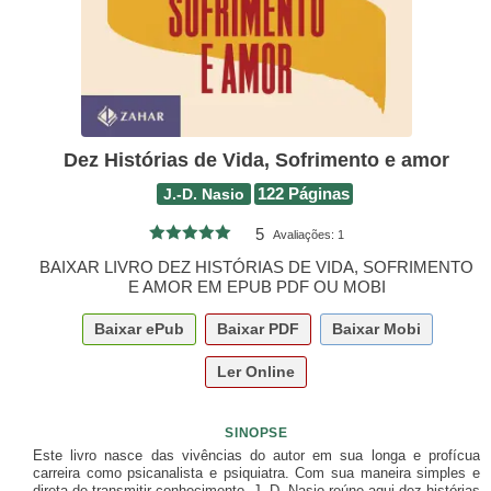
Dez Histórias de Vida, Sofrimento e amor
J.-D. Nasio
122 Páginas
5
Avaliações:
1
BAIXAR LIVRO DEZ HISTÓRIAS DE VIDA, SOFRIMENTO
E AMOR EM EPUB PDF OU MOBI
Baixar
ePub
Baixar
PDF
Baixar
Mobi
Ler Online
SINOPSE
Este livro nasce das vivências do autor em sua longa e profícua
carreira como psicanalista e psiquiatra. Com sua maneira simples e
direta de transmitir conhecimento, J.-D. Nasio reúne aqui dez histórias