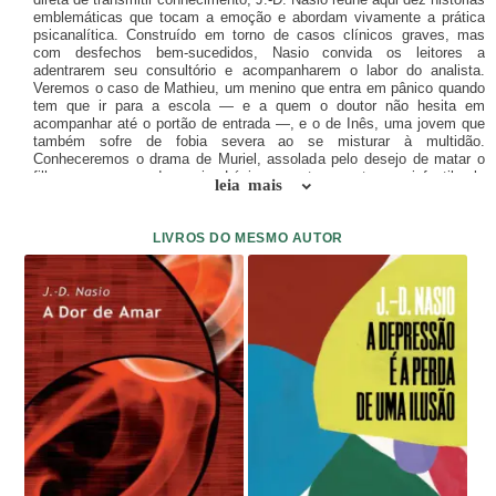
emblemáticas que tocam a emoção e abordam vivamente a prática
psicanalítica. Construído em torno de casos clínicos graves, mas
com desfechos bem-sucedidos, Nasio convida os leitores a
adentrarem seu consultório e acompanharem o labor do analista.
Veremos o caso de Mathieu, um menino que entra em pânico quando
tem que ir para a escola ― e a quem o doutor não hesita em
acompanhar até o portão de entrada ―, e o de Inês, uma jovem que
também sofre de fobia severa ao se misturar à multidão.
Conheceremos o drama de Muriel, assolada pelo desejo de matar o
filho pequeno, e o da menina Lúcia, exposta a um trauma infantil pela
leia mais
neurose materna. Há ainda Helena, Ágatha e William, entre outros
pacientes, cujos sintomas ajudam Nasio a ilustrar algumas das mais
clássicas patologias que desenvolvemos a partir do nosso
LIVROS DO MESMO AUTOR
inconsciente e a abordar como o terapeuta as identifica e trata.
Discípulo de Lacan e também de Françoise Dolto ― a quem dedica
um capítulo, compartilhando o caso de Houda, uma criança
gravemente psicótica tratada por ela durante dois anos ―, Nasio
oferece um precioso compilado, falando para todos, e sobre todos
nós.