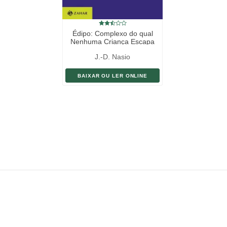
Édipo: Complexo do qual
Nenhuma Criança Escapa
J.-D. Nasio
BAIXAR OU LER ONLINE
ENVIAR LIVRO
DOAÇÃO
AJUDE DIVULGAR
SITEMAP
Copyright ©
eLivros
™
2026