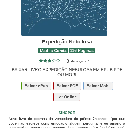
Expedição Nebulosa
Marília Garcia
116 Páginas
3
Avaliações:
1
BAIXAR LIVRO EXPEDIÇÃO NEBULOSA EM EPUB PDF
OU MOBI
Baixar
ePub
Baixar
PDF
Baixar
Mobi
Ler Online
SINOPSE
Novo livro de poemas da vencedora do prêmio Oceanos. “por que
você não escreve com/ emoção?/ alguém pergunta/ e eu amarro a
pergunta/ na ponta desse poema/ deixo tombar até o fundo/ do mar”,