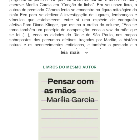
escreve Marília Garcia em “Canção da linha”. Em seu novo livro, a
autora do premiado Câmera lenta se concentra na figura mitológica da
ninfa Eco para se dedicar à investigação de lugares, lembranças e
vínculos que estabelecem entre si uma espécie de cartografia
afetiva.Para Diana Klinger, que assina a orelha do volume, “Eco se
torna também um princípio de composição: ecoa a voz da mãe que
se foi (…), ecoa as cidades do Rio e de São Paulo, nos mapas
sobrepostos dos percursos afetivos traçados por Marília, a história
natural e os acontecimentos cotidianos, e também o passado e o
presente, nas camadas da memória, formando um palimpsesto
leia mais
espaço-temporal.
LIVROS DO MESMO AUTOR