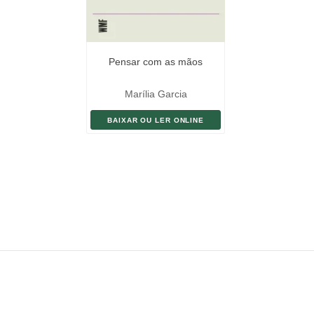
Pensar com as mãos
Marília Garcia
BAIXAR OU LER ONLINE
ENVIAR LIVRO
DOAÇÃO
AJUDE DIVULGAR
SITEMAP
Copyright ©
eLivros
™
2026