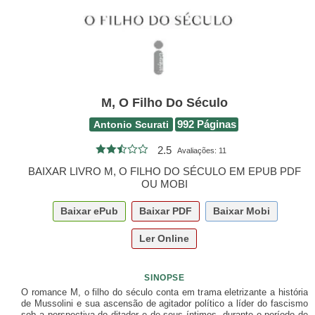
M, O Filho Do Século
Antonio Scurati
992 Páginas
2.5
Avaliações:
11
BAIXAR LIVRO M, O FILHO DO SÉCULO EM EPUB PDF
OU MOBI
Baixar
ePub
Baixar
PDF
Baixar
Mobi
Ler Online
SINOPSE
O romance M, o filho do século conta em trama eletrizante a história
de Mussolini e sua ascensão de agitador político a líder do fascismo
sob a perspectiva do ditador e de seus íntimos, durante o período de