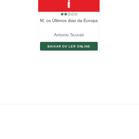
M, os Últimos dias da Europa
Antonio Scurati
BAIXAR OU LER ONLINE
ENVIAR LIVRO
DOAÇÃO
AJUDE DIVULGAR
SITEMAP
Copyright ©
eLivros
™
2026