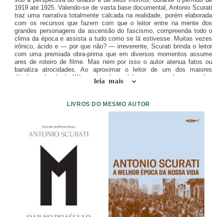
1919 até 1925. Valendo-se de vasta base documental, Antonio Scurati
traz uma narrativa totalmente calcada na realidade, porém elaborada
com os recursos que fazem com que o leitor entre na mente dos
grandes personagens da ascensão do fascismo, compreenda todo o
clima da época e assista a tudo como se lá estivesse. Muitas vezes
irônico, ácido e ― por que não? ― irreverente, Scurati brinda o leitor
com uma premiada obra-prima que em diversos momentos assume
ares de roteiro de filme. Mas nem por isso o autor atenua fatos ou
banaliza atrocidades. Ao aproximar o leitor de um dos maiores
ditadores do século XX, mostrando também seus percalços, mazelas
leia mais
e habilidades, Scurati revela como a história é definida por pessoas
em última análise comuns, com o consentimento ― ou ignorância ―
de pessoas comuns.
LIVROS DO MESMO AUTOR