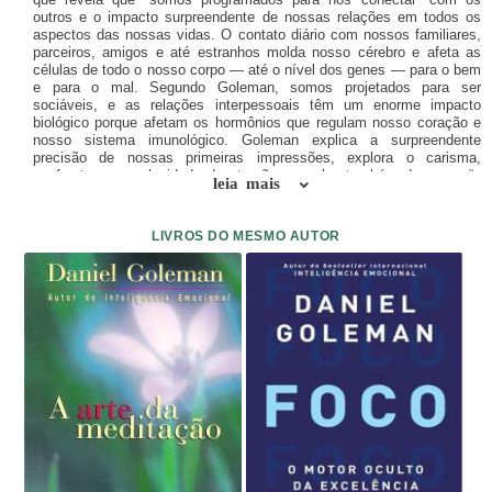
outros e o impacto surpreendente de nossas relações em todos os
aspectos das nossas vidas. O contato diário com nossos familiares,
parceiros, amigos e até estranhos molda nosso cérebro e afeta as
células de todo o nosso corpo — até o nível dos genes — para o bem
e para o mal. Segundo Goleman, somos projetados para ser
sociáveis, e as relações interpessoais têm um enorme impacto
biológico porque afetam os hormônios que regulam nosso coração e
nosso sistema imunológico. Goleman explica a surpreendente
precisão de nossas primeiras impressões, explora o carisma,
confronta a complexidade da atração sexual e também descreve “o
leia mais
lado sombrio” da inteligência social, do narcisismo ao maquiavelismo
e à psicopatia. O autor compartilha sua pesquisa com grande
convicção: os seres humanos têm uma predisposição natural para a
LIVROS DO MESMO AUTOR
empatia, a cooperação e o altruísmo. Tudo o que precisamos é
desenvolver a inteligência social.