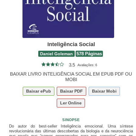
Inteligência Social
Daniel Goleman
578 Páginas
3.5
Avaliações:
6
BAIXAR LIVRO INTELIGÊNCIA SOCIAL EM EPUB PDF OU
MOBI
Baixar
ePub
Baixar
PDF
Baixar
Mobi
Ler Online
SINOPSE
Do autor do best-seller Inteligência emocional. Uma síntese
revolucionária das últimas descobertas da biologia e da neurociência
que revela que “somos programados para nos conectar” com os