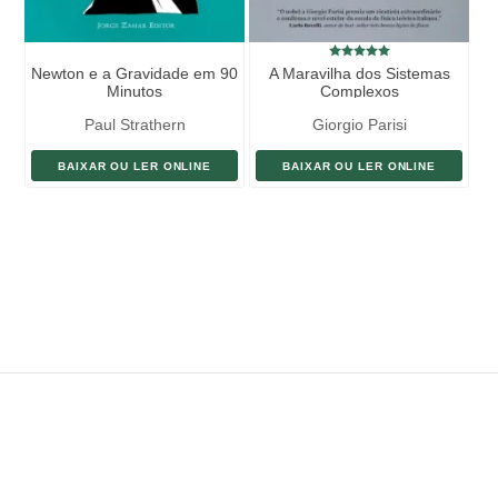
Newton e a Gravidade em 90
A Maravilha dos Sistemas
Minutos
Complexos
Paul Strathern
Giorgio Parisi
BAIXAR OU LER ONLINE
BAIXAR OU LER ONLINE
ENVIAR LIVRO
DOAÇÃO
AJUDE DIVULGAR
SITEMAP
Copyright ©
eLivros
™
2026