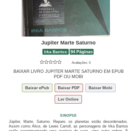
Jupiter Marte Saturno
Irka Barrios
94 Páginas
Avaliações:
0
BAIXAR LIVRO JUPITER MARTE SATURNO EM EPUB
PDF OU MOBI
Baixar
ePub
Baixar
PDF
Baixar
Mobi
Ler Online
SINOPSE
Júpiter, Marte, Saturno. Repare, os planetas estão desordenados.
Assim como Alice, de Lewis Carroll, as personagens de Irka Barrios
estão experimentando uma espécie de caos, uma outra ordem. E