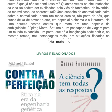
quem é que já não se sentiu assim? Quantas vezes as circunstâncias
da vida só podem ser explicadas pelo viés do fantástico, do invertido,
do maravilhoso, do sobrenatural? Uma suspeita de anormalidade paira
sobre a normalidade, como um medo arcaico, tão parte de nós, que
nunca deixa de povoar a arte, em especial o cinema e a literatura. Há
uma riqueza nestes contos que mora em uma espécie de
ambiguidade. Júpiter, Marte, Saturno é um passaporte de viagem para
um mundo expandido, um portal que só a imaginação pode abrir e, ao
mesmo tempo, traz personagens reais, em situações fincadas na
sociedade, cultura e política reconhecidas como nossas. Neste
leia mais
sentido, há também um efeito de metáfora, o que aumenta o alcance
de identificação de quem lê. Para escrever, a autora utiliza a arca do
tesouro infinita que é a infância. É a imaginação infantil que nos
LIVROS RELACIONADOS
capacita para criar sistemas, investir na fantasia, recusar o
engessamento do mundo adulto e suas regras, trocar até mesmo um
planeta de lugar. São também as sensações e sentimentos da
infância que, marcados em nós, podem ser revisitados em mil
combinações para gerar um conto em que um menino luta para dar
um enterro digno ao seu cachorro. E quando quem lê se emociona, é
essa revisita à própria infância que também faz. Irka Barrios nos
escreve contos assombrados por nossos antigos pavores – inclua-se:
o de bonecos que criam vida própria. Sem a inocência infantil, Irka
Barrios sabe bem onde situar nossas forças obscuras, por isso
Júpiter, Marte, Saturno é um livro que revela o surpreendente ao
nosso redor e o surpreendente em nós. De repente, como em um
filme de terror, algo que parecia inimaginável pode tocar nosso ombro.
Adriane Garcia