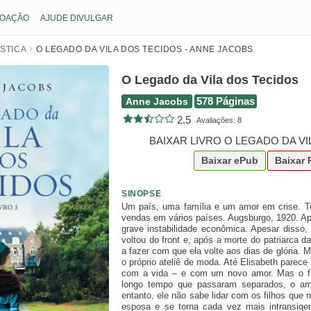
OAÇÃO
AJUDE DIVULGAR
STICA
O LEGADO DA VILA DOS TECIDOS - ANNE JACOBS
O Legado da Vila dos Tecidos
Anne Jacobs
578 Páginas
2.5
Avaliações:
8
BAIXAR LIVRO O LEGADO DA V
Baixar
ePub
Baixar
SINOPSE
Um país, uma família e um amor em crise. T
vendas em vários países. Augsburgo, 1920. A
grave instabilidade econômica. Apesar disso,
voltou do front e, após a morte do patriarca d
a fazer com que ela volte aos dias de glória. 
o próprio ateliê de moda. Até Elisabeth parece
com a vida – e com um novo amor. Mas o fin
longo tempo que passaram separados, o am
entanto, ele não sabe lidar com os filhos que
esposa e se torna cada vez mais intransig