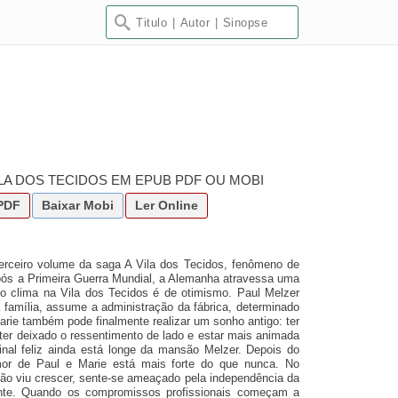
ILA DOS TECIDOS EM EPUB PDF OU MOBI
PDF
Baixar
Mobi
Ler Online
erceiro volume da saga A Vila dos Tecidos, fenômeno de
pós a Primeira Guerra Mundial, a Alemanha atravessa uma
 o clima na Vila dos Tecidos é de otimismo. Paul Melzer
a família, assume a administração da fábrica, determinado
Marie também pode finalmente realizar um sonho antigo: ter
 ter deixado o ressentimento de lado e estar mais animada
al feliz ainda está longe da mansão Melzer. Depois do
or de Paul e Marie está mais forte do que nunca. No
 não viu crescer, sente-se ameaçado pela independência da
ente. Quando os compromissos profissionais começam a