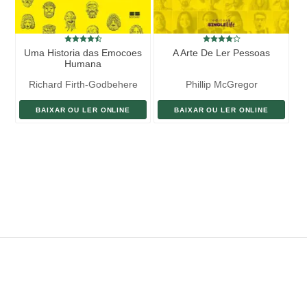
Uma Historia das Emocoes
A Arte De Ler Pessoas
Humana
Richard Firth-Godbehere
Phillip McGregor
BAIXAR OU LER ONLINE
BAIXAR OU LER ONLINE
ENVIAR LIVRO
DOAÇÃO
AJUDE DIVULGAR
SITEMAP
Copyright ©
eLivros
™
2026