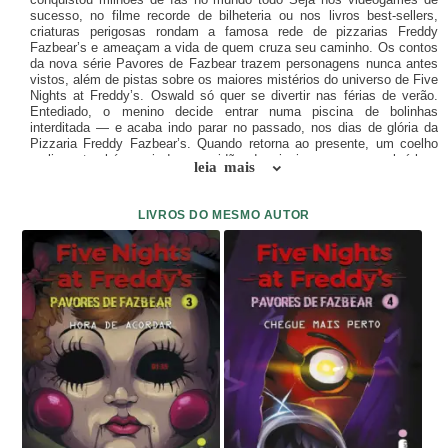
sucesso, no filme recorde de bilheteria ou nos livros best-sellers,
criaturas perigosas rondam a famosa rede de pizzarias Freddy
Fazbear’s e ameaçam a vida de quem cruza seu caminho. Os contos
da nova série Pavores de Fazbear trazem personagens nunca antes
vistos, além de pistas sobre os maiores mistérios do universo de Five
Nights at Freddy’s. Oswald só quer se divertir nas férias de verão.
Entediado, o menino decide entrar numa piscina de bolinhas
interditada — e acaba indo parar no passado, nos dias de glória da
Pizzaria Freddy Fazbear’s. Quando retorna ao presente, um coelho
maligno também sai da escuridão da piscina para assombrá-lo…
leia mais
Sarah está disposta a tudo para ser bonita. Certo dia, ela encontra
uma linda boneca de metal e a leva para casa. Grata por ter sido
resgatada, a misteriosa robô se oferece para realizar o desejo de
LIVROS DO MESMO AUTOR
Sarah. Desde que a menina nunca, nunca lhe desobedeça… Millie
não aguenta mais sua vida patética. Ela odeia morar com o avô,
odeia os colegas da escola e sente que ninguém a entende. Porém,
quando a garota decide se esconder da família, encontra um urso
animatrônico com sede de sangue… Unindo mistério, terror, ação e,
claro, animatrônicos assassinos, Mergulho na escuridão explora os
medos mais profundos de três jovens solitários e vai surpreender até
o fã mais corajoso de Five Nights at Freddy’s. O livro conta ainda
com a primeira parte da história “Aparição de Sutura”, que acompanha
a investigação policial sobre uma criatura perturbadora. No epílogo de
cada volume da série, uma nova parte da trama é revelada.