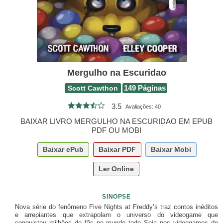
Mergulho na Escuridao
Scott Cawthon
149 Páginas
3.5
Avaliações:
40
BAIXAR LIVRO MERGULHO NA ESCURIDAO EM EPUB
PDF OU MOBI
Baixar
ePub
Baixar
PDF
Baixar
Mobi
Ler Online
SINOPSE
Nova série do fenômeno Five Nights at Freddy’s traz contos inéditos
e arrepiantes que extrapolam o universo do videogame que
conquistou milhões de fãs no mundo todo Seja nos videogames de