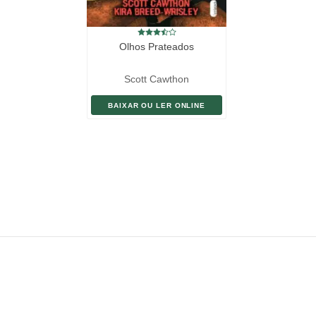
Olhos Prateados
Scott Cawthon
BAIXAR OU LER ONLINE
ENVIAR LIVRO
DOAÇÃO
AJUDE DIVULGAR
SITEMAP
Copyright ©
eLivros
™
2026