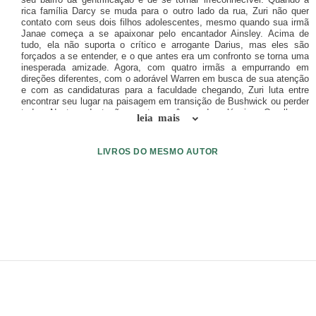
rica família Darcy se muda para o outro lado da rua, Zuri não quer
contato com seus dois filhos adolescentes, mesmo quando sua irmã
Janae começa a se apaixonar pelo encantador Ainsley. Acima de
tudo, ela não suporta o crítico e arrogante Darius, mas eles são
forçados a se entender, e o que antes era um confronto se torna uma
inesperada amizade. Agora, com quatro irmãs a empurrando em
direções diferentes, com o adorável Warren em busca de sua atenção
e com as candidaturas para a faculdade chegando, Zuri luta entre
encontrar seu lugar na paisagem em transição de Bushwick ou perder
tudo. Nesta adaptação contemporânea do clássico Orgulho e
leia mais
preconceito, a autora aclamada pela crítica, Ibi Zoboi,
habilidosamente equilibra identidade cultural, classe e gentrificação
com a mágica do primeiro amor em sua vibrante versão do amado
LIVROS DO MESMO AUTOR
romance.
ENVIAR LIVRO
DOAÇÃO
AJUDE DIVULGAR
SITEMAP
Copyright ©
eLivros
™