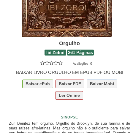
Orgulho
Ibi Zoboi
261 Páginas
Avaliações:
0
BAIXAR LIVRO ORGULHO EM EPUB PDF OU MOBI
Baixar
ePub
Baixar
PDF
Baixar
Mobi
Ler Online
SINOPSE
Zuri Benitez tem orgulho. Orgulho do Brooklyn, de sua família e de
suas raízes afro-latinas. Mas orgulho não é o suficiente para salvar
seu bairro da gentrificação e de se tornar irreconhecível. Quando a