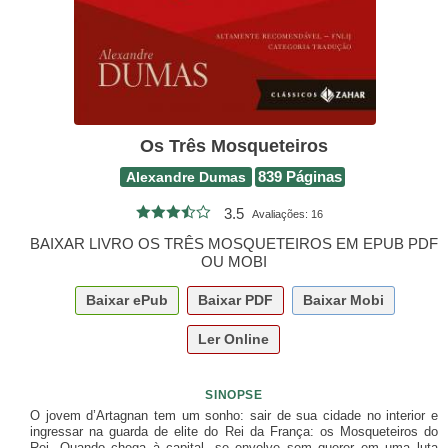
Os Três Mosqueteiros
Alexandre Dumas
839 Páginas
3.5
Avaliações:
16
BAIXAR LIVRO OS TRÊS MOSQUETEIROS EM EPUB PDF
OU MOBI
Baixar
ePub
Baixar
PDF
Baixar
Mobi
Ler Online
SINOPSE
O jovem d’Artagnan tem um sonho: sair de sua cidade no interior e
ingressar na guarda de elite do Rei da França: os Mosqueteiros do
Rei. Quando chega à capital, se envolve sem querer em uma luta