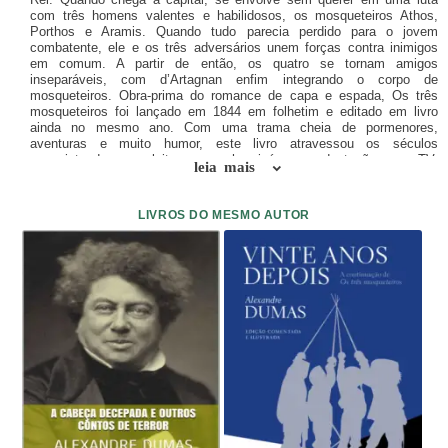
com três homens valentes e habilidosos, os mosqueteiros Athos,
Porthos e Aramis. Quando tudo parecia perdido para o jovem
combatente, ele e os três adversários unem forças contra inimigos
em comum. A partir de então, os quatro se tornam amigos
inseparáveis, com d’Artagnan enfim integrando o corpo de
mosqueteiros. Obra-prima do romance de capa e espada, Os três
mosqueteiros foi lançado em 1844 em folhetim e editado em livro
ainda no mesmo ano. Com uma trama cheia de pormenores,
aventuras e muito humor, este livro atravessou os séculos
conquistando novos leitores e ganhou inúmeras adaptações para TV,
leia mais
teatro e cinema. Esta edição do clássico de Alexandre Dumas conta
com a tradução do poeta Fernando Py.
LIVROS DO MESMO AUTOR