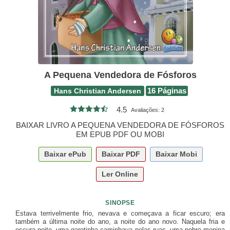
A Pequena Vendedora de Fósforos
Hans Christian Andersen
16 Páginas
4.5
Avaliações:
2
BAIXAR LIVRO A PEQUENA VENDEDORA DE FÓSFOROS
EM EPUB PDF OU MOBI
Baixar
ePub
Baixar
PDF
Baixar
Mobi
Ler Online
SINOPSE
Estava terrivelmente frio, nevava e começava a ficar escuro; era
também a última noite do ano, a noite do ano novo. Naquela fria e
escura noite, uma garotinha caminhava pelas ruas, uma pobre menina