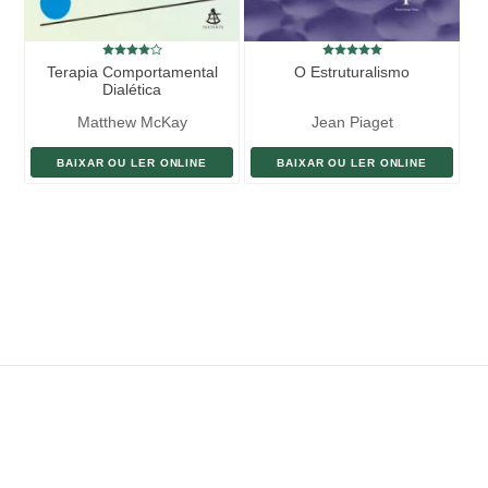
Terapia Comportamental
O Estruturalismo
Dialética
Matthew McKay
Jean Piaget
BAIXAR OU LER ONLINE
BAIXAR OU LER ONLINE
ENVIAR LIVRO
DOAÇÃO
AJUDE DIVULGAR
SITEMAP
Copyright ©
eLivros
™
2026