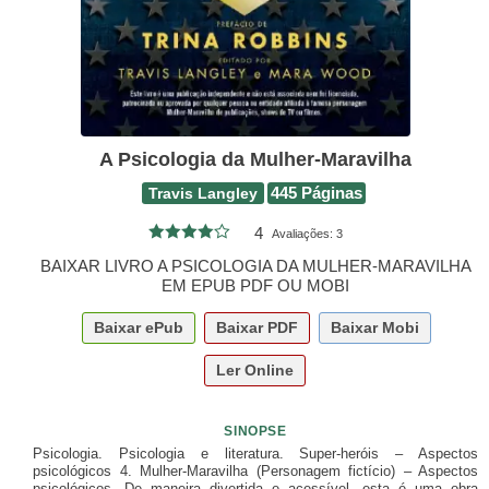
A Psicologia da Mulher-Maravilha
Travis Langley
445 Páginas
4
Avaliações:
3
BAIXAR LIVRO A PSICOLOGIA DA MULHER-MARAVILHA
EM EPUB PDF OU MOBI
Baixar
ePub
Baixar
PDF
Baixar
Mobi
Ler Online
SINOPSE
Psicologia. Psicologia e literatura. Super-heróis – Aspectos
psicológicos 4. Mulher-Maravilha (Personagem fictício) – Aspectos
psicológicos. De maneira divertida e acessível, esta é uma obra