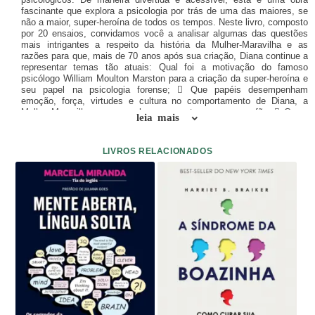
fascinante que explora a psicologia por trás de uma das maiores, se
não a maior, super-heroína de todos os tempos. Neste livro, composto
por 20 ensaios, convidamos você a analisar algumas das questões
mais intrigantes a respeito da história da Mulher-Maravilha e as
razões para que, mais de 70 anos após sua criação, Diana continue a
representar temas tão atuais: Qual foi a motivação do famoso
psicólogo William Moulton Marston para a criação da super-heroína e
seu papel na psicologia forense;  Que papéis desempenham
emoção, força, virtudes e cultura no comportamento de Diana, a
Mulher-Maravilha, e o que eles representam para seus fãs;  Como
leia mais
os estereótipos de gênero podem afetar potenciais lideranças – e o
que a heroína nos ensina sobre eles;  Como as relações familiares
contribuem para a independência, a moralidade e o altruísmo;  Por
LIVROS RELACIONADOS
que ela deve ser a grande inspiração para todos nós!