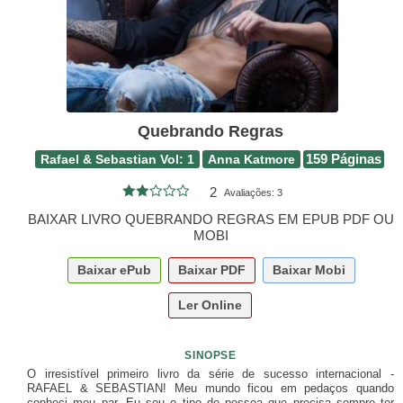
Quebrando Regras
Rafael & Sebastian Vol: 1
Anna Katmore
159 Páginas
2
Avaliações:
3
BAIXAR LIVRO QUEBRANDO REGRAS EM EPUB PDF OU
MOBI
Baixar
ePub
Baixar
PDF
Baixar
Mobi
Ler Online
SINOPSE
O irresistível primeiro livro da série de sucesso internacional -
RAFAEL & SEBASTIAN! Meu mundo ficou em pedaços quando
conheci meu par. Eu sou o tipo de pessoa que precisa sempre ter