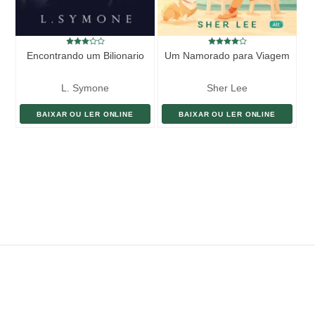
Encontrando um Bilionario
Um Namorado para Viagem
L. Symone
Sher Lee
BAIXAR OU LER ONLINE
BAIXAR OU LER ONLINE
ENVIAR LIVRO
DOAÇÃO
AJUDE DIVULGAR
SITEMAP
Copyright ©
eLivros
™
2026