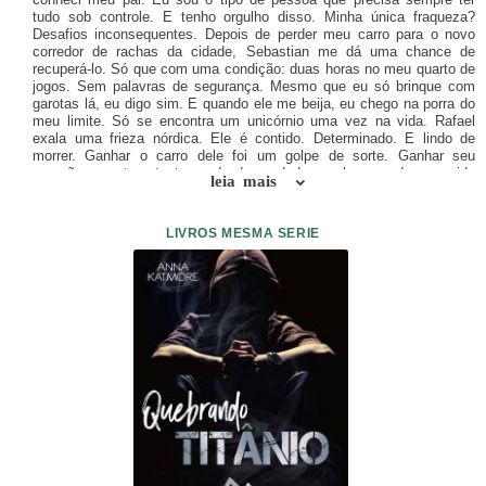
tudo sob controle. E tenho orgulho disso. Minha única fraqueza?
Desafios inconsequentes. Depois de perder meu carro para o novo
corredor de rachas da cidade, Sebastian me dá uma chance de
recuperá-lo. Só que com uma condição: duas horas no meu quarto de
jogos. Sem palavras de segurança. Mesmo que eu só brinque com
garotas lá, eu digo sim. E quando ele me beija, eu chego na porra do
meu limite. Só se encontra um unicórnio uma vez na vida. Rafael
exala uma frieza nórdica. Ele é contido. Determinado. E lindo de
morrer. Ganhar o carro dele foi um golpe de sorte. Ganhar seu
coração, que tem tanto medo da verdade, acabou sendo a corrida
leia mais
mais difícil em que eu já competi. De ritmo rápido e irresistível,
RAFAEL & SEBASTIAN é uma série de romance masculino mais
doce do que o esperado, com beijos proibidos e cenas de amor de
LIVROS MESMA SERIE
tirar o fôlego que o colocarão de joelhos, e dois heróis que o farão
desejar ser seus melhores amigos na vida real. Perfeito para os fãs
de Anna Todd, K. Bromberg e Casey McQuiston.