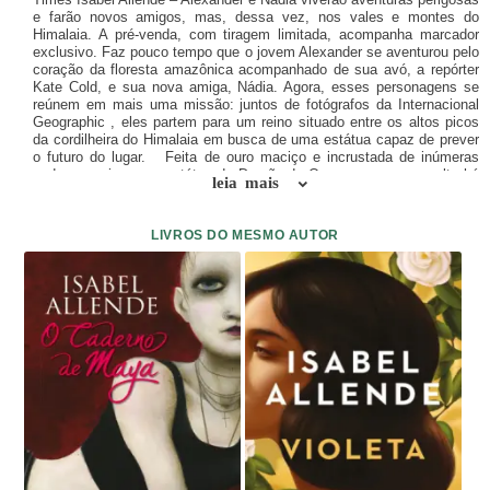
e farão novos amigos, mas, dessa vez, nos vales e montes do
Himalaia. A pré-venda, com tiragem limitada, acompanha marcador
exclusivo. Faz pouco tempo que o jovem Alexander se aventurou pelo
coração da floresta amazônica acompanhado de sua avó, a repórter
Kate Cold, e sua nova amiga, Nádia. Agora, esses personagens se
reúnem em mais uma missão: juntos de fotógrafos da Internacional
Geographic , eles partem para um reino situado entre os altos picos
da cordilheira do Himalaia em busca de uma estátua capaz de prever
o futuro do lugar. Feita de ouro maciço e incrustada de inúmeras
pedras preciosas, a estátua do Dragão de Ouro permanece oculta há
leia mais
séculos no subterrâneo labiríntico do palácio imperial de um pequeno
e misterioso reino. Segundo a lenda, o objeto não é uma simples peça
artística decorativa, e, sim, o responsável pela preservação da paz e
LIVROS DO MESMO AUTOR
do bem-estar naquela região. Mas essa paz se vê ameaçada por um
homem que não se contenta em ser apenas a segunda pessoa mais
rica do mundo. Ao mesmo tempo que descreve essas aventuras de
tirar o fôlego, Isabel Allende, autora best-seller do New York Times,
revela aos leitores de O reino do dragão de ouro o valor por trás da
simplicidade dos princípios budistas – expostos pelo lama Tensing,
mestre e guia espiritual de Dil Bahadur, herdeiro do reino, a quem o
monge ensina a importância da compaixão, da vida e da paz. Em
edição com capa nova, O reino do dragão de ouro , segundo livro da
trilogia As aventuras da águia e do jaguar, traz uma história mágica,
com belíssimos ensinamentos espirituais, e mostra que o amor pode
perdurar mesmo a distância.