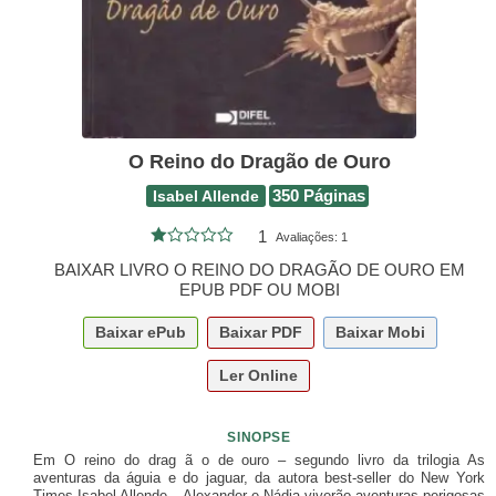
O Reino do Dragão de Ouro
Isabel Allende
350 Páginas
1
Avaliações:
1
BAIXAR LIVRO O REINO DO DRAGÃO DE OURO EM
EPUB PDF OU MOBI
Baixar
ePub
Baixar
PDF
Baixar
Mobi
Ler Online
SINOPSE
Em O reino do drag ã o de ouro – segundo livro da trilogia As
aventuras da águia e do jaguar, da autora best-seller do New York
Times Isabel Allende – Alexander e Nádia viverão aventuras perigosas