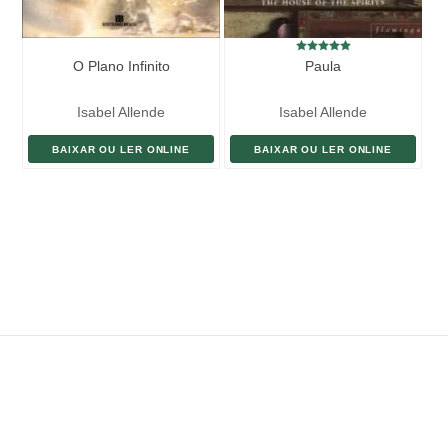
O Plano Infinito
Paula
Isabel Allende
Isabel Allende
BAIXAR OU LER ONLINE
BAIXAR OU LER ONLINE
ENVIAR LIVRO
DOAÇÃO
AJUDE DIVULGAR
SITEMAP
Copyright ©
eLivros
™
2026