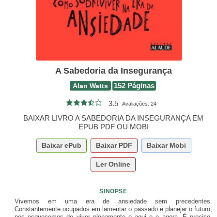
A Sabedoria da Insegurança
Alan Watts
152 Páginas
3.5
Avaliações:
24
BAIXAR LIVRO A SABEDORIA DA INSEGURANÇA EM
EPUB PDF OU MOBI
Baixar
ePub
Baixar
PDF
Baixar
Mobi
Ler Online
SINOPSE
Vivemos em uma era de ansiedade sem precedentes.
Constantemente ocupados em lamentar o passado e planejar o futuro,
nos esquecemos de viver plenamente o aqui e o agora. É preciso,