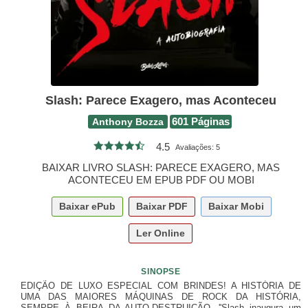
Slash: Parece Exagero, mas Aconteceu
Anthony Bozza
601 Páginas
4.5
Avaliações:
5
BAIXAR LIVRO SLASH: PARECE EXAGERO, MAS
ACONTECEU EM EPUB PDF OU MOBI
Baixar
ePub
Baixar
PDF
Baixar
Mobi
Ler Online
SINOPSE
EDIÇÃO DE LUXO ESPECIAL COM BRINDES! A HISTÓRIA DE
UMA DAS MAIORES MÁQUINAS DE ROCK DA HISTÓRIA,
SEMPRE À BEIRA DA AUTO-DESTRUIÇÃO. ''Slash inaugura um