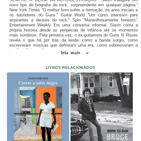
novo tipo de biografia de rock: surpreendente em qualquer página.''
New York Times ''O melhor livro sobre a formação, os anos iniciais e
os bastidores do Guns.'' Guitar World ''Um curso intensivo para
aspirantes a deuses do rock.'' Spin ''Maravilhosamente honesto.''
Entertainment Weekly Em uma conversa informal, Slash conta a
própria história desde as peripécias de infância até os momentos
mais sombrios. Pela primeira vez, o ex-guitarrista do Guns N’ Roses
revela o que há por trás da lenda: como a banda surgiu, como
escreveram músicas que definiram uma era, como sobreviveram a
turnês infinitas e loucas, como aguentaram uns aos outros – e, por
leia mais
fim, como tudo acabou.Esta obra é uma janela para o mundo de um
guitarrista notoriamente reservado e um assento na primeira fileira da
montanha-russa que foi a história de uma das maiores máquinas de
LIVROS RELACIONADOS
rock, sempre à beira da autodestruição, mesmo em seu maior
sucesso. Slash é tudo o que se pode esperar: engraçado, honesto,
inteligente, inspirador, surpreendente… Em uma palavra: excessivo.