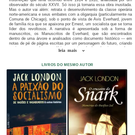
observador do século XXVII. Só isso já tornaria essa obra inusitada.
Mas o autor vai além: retrata o desenvolvimento da classe operária
norte-americana e seus embates com a oligarquia (particularmente na
Comuna de Chicago), sob o ponto de vista de Avis Everhard, jovem
de família rica que se apaixona por Ernest, um socialista que se torna
líder dos revoltosos. A narrativa é apresentada sob a forma de
manuscritos, os Manuscritos de Everhard, que são encontrados
dentro de uma árvore e analisados como documento histórico — em
notas de pé de página escritas por um personagem do futuro, criando
assim um enredo secundário — sete séculos depois, quando a
leia mais
humanidade teria evoluído para o período denominado Irmandade do
Homem. Jack London concebeu este romance numa época em que o
reformismo e o pacifismo constituíam a doutrina oficial da grande
LIVROS DO MESMO AUTOR
maioria dos líderes socialistas. Descreveu a perspectiva de uma
colossal confrontação entre capitalistas e trabalhadores, na qual os
reformistas terminam triturados sob o “Tacão de Ferro” — expressão
com que o autor se referiu aos desmandos dos que governavam com
o tacão de sua bota. A história confirmou grande parte das previsões
de O Tacão de Ferro, obra cuja clareza profética atinge o clímax na
descrição dos mecanismos criados para enfrentar os trabalhadores.
Reconhece-se aí o aspecto social e político do que viria a ser o
fascismo: o uso do terror, a ampliação do poder do exército, o
lançamento dos trabalhadores na ilegalidade, a formação de uma
“aristocracia operária” para ser usada como um dique social pela
reação. Jack London soube como ninguém antecipar algumas das
características principais da oligarquia, como a capacidade de gerar
guerras, moldar as leis e esmagar os adversários. Quase cem anos
após sua publicação, esta mistura de ficção científica, história de