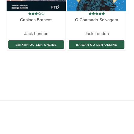
Caninos Brancos
O Chamado Selvagem
Jack London
Jack London
BAIXAR OU LER ONLINE
BAIXAR OU LER ONLINE
ENVIAR LIVRO
DOAÇÃO
AJUDE DIVULGAR
SITEMAP
Copyright ©
eLivros
™
2026