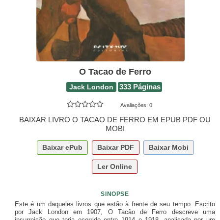
O Tacao de Ferro
Jack London
333 Páginas
Avaliações:
0
BAIXAR LIVRO O TACAO DE FERRO EM EPUB PDF OU
MOBI
Baixar
ePub
Baixar
PDF
Baixar
Mobi
Ler Online
SINOPSE
Este é um daqueles livros que estão à frente de seu tempo. Escrito
por Jack London em 1907, O Tacão de Ferro descreve uma
insurreição que teria ocorrido entre 1914 e 1918, analisada por um