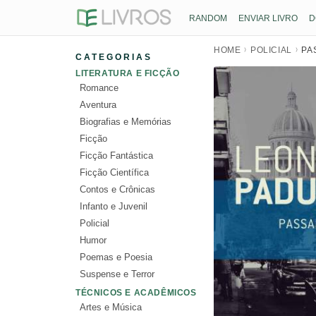
RANDOM
ENVIAR LIVRO
D
HOME
POLICIAL
PA
CATEGORIAS
LITERATURA E FICÇÃO
Romance
Aventura
Biografias e Memórias
Ficção
Ficção Fantástica
Ficção Científica
Contos e Crônicas
Infanto e Juvenil
Policial
Humor
Poemas e Poesia
Suspense e Terror
TÉCNICOS E ACADÊMICOS
Artes e Música