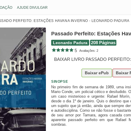
OAÇÃO
AJUDE DIVULGAR
SSADO PERFEITO: ESTAÇÕES HAVANA INVERNO - LEONARDO PADURA
Passado Perfeito: Estações Ha
Leonardo Padura
208 Páginas
5
Avaliações:
2
BAIXAR LIVRO PASSADO PERFEITO
Baixar
ePub
Baixar
SINOPSE
No primeiro fim de semana de 1989, uma insis
Mario Conde, um policial cético e desiludido. 
um caso misterioso e urgente: Rafael Morín, 
desde o dia 1º de janeiro. Quis o destino que
um sujeito que já então, ainda que sempre den
e autodisciplina. Como se não fosse o bastant
de seu amor por Tamara, agora casada com 
aparente passado perfeito em que Rafael Mo
sombras.