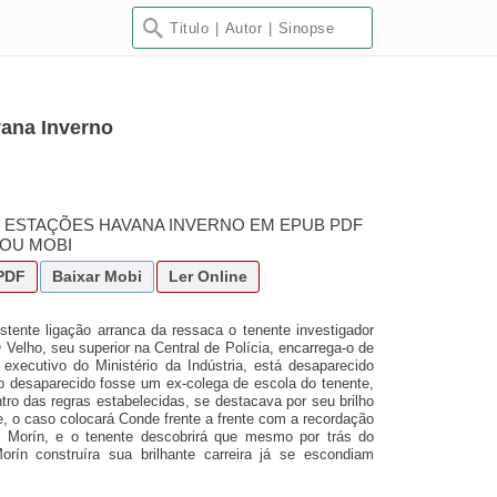
vana Inverno
: ESTAÇÕES HAVANA INVERNO EM EPUB PDF
OU MOBI
PDF
Baixar
Mobi
Ler Online
tente ligação arranca da ressaca o tenente investigador
O Velho, seu superior na Central de Polícia, encarrega-o de
executivo do Ministério da Indústria, está desaparecido
 o desaparecido fosse um ex-colega de escola do tenente,
tro das regras estabelecidas, se destacava por seu brilho
e, o caso colocará Conde frente a frente com a recordação
Morín, e o tenente descobrirá que mesmo por trás do
rín construíra sua brilhante carreira já se escondiam