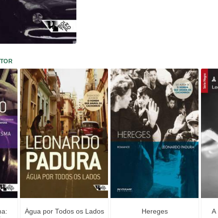
UTOR
ma:
Água por Todos os Lados
Hereges
A