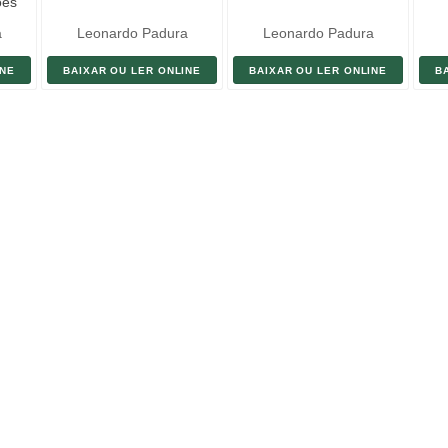
ões
a
Leonardo Padura
Leonardo Padura
INE
BAIXAR OU LER ONLINE
BAIXAR OU LER ONLINE
B