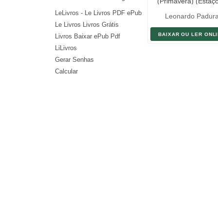
(Primavera) (Estaç
Havana)
LeLivros - Le Livros PDF ePub
Leonardo Padur
Le Livros Livros Grátis
BAIXAR OU LER ONL
Livros Baixar ePub Pdf
LiLivros
Gerar Senhas
Calcular