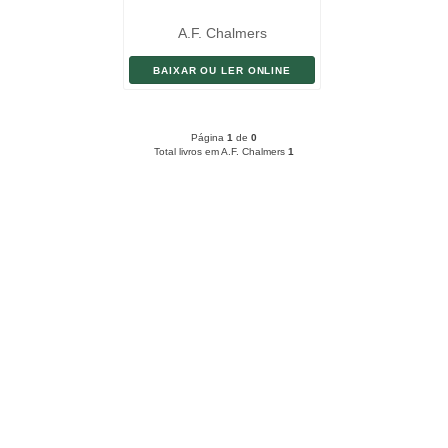
A.F. Chalmers
BAIXAR OU LER ONLINE
Página
1
de
0
Total livros em A.F. Chalmers
1