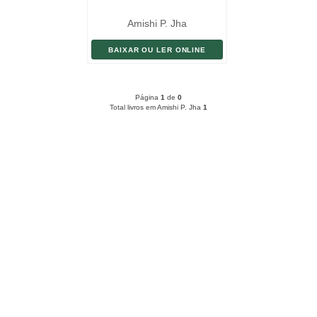
Amishi P. Jha
BAIXAR OU LER ONLINE
Página
1
de
0
Total livros em Amishi P. Jha
1