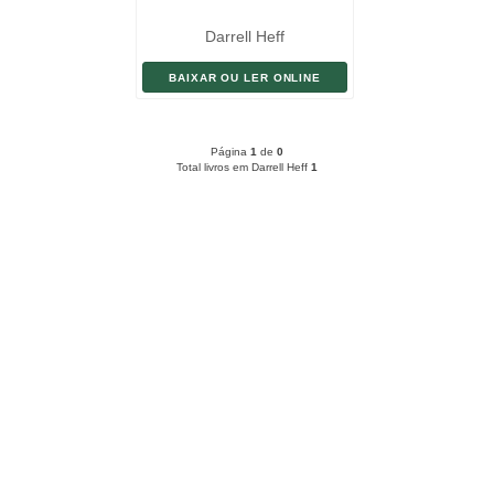
Darrell Heff
BAIXAR OU LER ONLINE
Página
1
de
0
Total livros em Darrell Heff
1