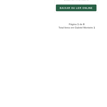
BAIXAR OU LER ONLINE
Página
1
de
0
Total livros em Gabriel Monteiro
1