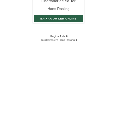
Libertador de Só Ter
Opiniões Baseadas Em
Hans Rosling
Fatos
BAIXAR OU LER ONLINE
Página
1
de
0
Total livros em Hans Rosling
1