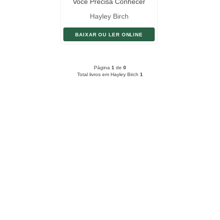
Você Precisa Conhecer
Hayley Birch
BAIXAR OU LER ONLINE
Página
1
de
0
Total livros em Hayley Birch
1