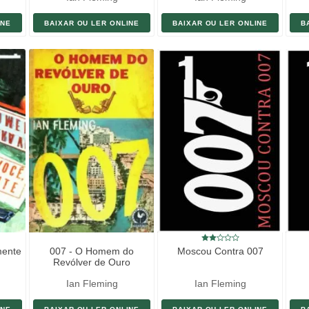
INE
BAIXAR OU LER ONLINE
BAIXAR OU LER ONLINE
B
mente
007 - O Homem do
Moscou Contra 007
Revólver de Ouro
Ian Fleming
Ian Fleming