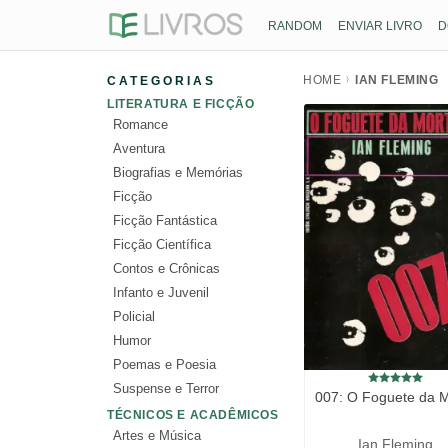
RANDOM
ENVIAR LIVRO
D
HOME
IAN FLEMING
CATEGORIAS
LITERATURA E FICÇÃO
Romance
Aventura
Biografias e Memórias
Ficção
Ficção Fantástica
Ficção Científica
Contos e Crônicas
Infanto e Juvenil
Policial
Humor
Poemas e Poesia
Suspense e Terror
007: O Foguete da M
TÉCNICOS E ACADÊMICOS
Artes e Música
Ian Fleming