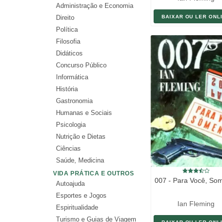
Administração e Economia
Direito
BAIXAR OU LER ONL
Política
Filosofia
Didáticos
Concurso Público
Informática
História
Gastronomia
Humanas e Sociais
Psicologia
Nutrição e Dietas
Ciências
Saúde, Medicina
VIDA PRÁTICA E OUTROS
007 - Para Você, So
Autoajuda
Esportes e Jogos
Ian Fleming
Espiritualidade
Turismo e Guias de Viagem