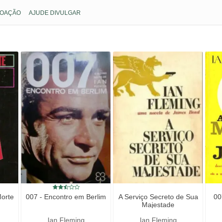
OAÇÃO
AJUDE DIVULGAR
orte
007 - Encontro em Berlim
A Serviço Secreto de Sua
00
Majestade
Ian Fleming
Ian Fleming