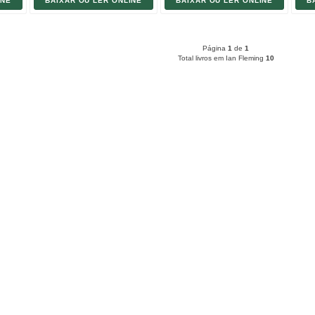
INE
BAIXAR OU LER ONLINE
BAIXAR OU LER ONLINE
B
Página
1
de
1
Total livros em Ian Fleming
10