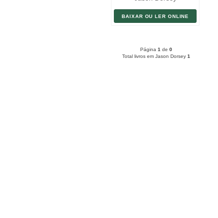
BAIXAR OU LER ONLINE
Página
1
de
0
Total livros em Jason Dorsey
1