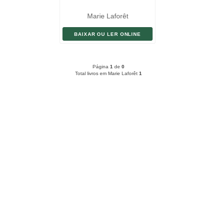
Marie Laforêt
BAIXAR OU LER ONLINE
Página
1
de
0
Total livros em Marie Laforêt
1