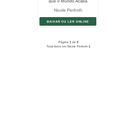
que o Mundo Acaba
Nicole Perlroth
BAIXAR OU LER ONLINE
Página
1
de
0
Total livros em Nicole Perlroth
1