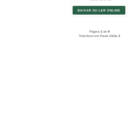
BAIXAR OU LER ONLINE
Página
1
de
0
Total livros em Paula Sibilia
1