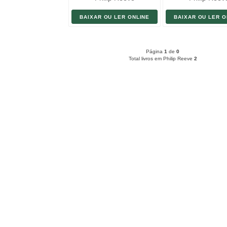
BAIXAR OU LER ONLINE
BAIXAR OU LER O
Página
1
de
0
Total livros em Philip Reeve
2