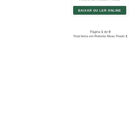
BAIXAR OU LER ONLINE
Página
1
de
0
Total livros em Roberta Nioac Prado
1