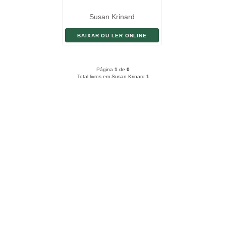
Susan Krinard
BAIXAR OU LER ONLINE
Página
1
de
0
Total livros em Susan Krinard
1