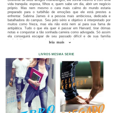
vida tranquila: esposa, filhos e, quem sabe um dia, abrir um negócio
próprio. Mas nem mesmo o cara mais calmo do mundo estaria
preparado para o turbilhão de emoções que ele está prestes a
enfrentar. Sabrina James é a pessoa mais ambiciosa, dedicada e
batalhadora do campus. Seu jeito sério e objetivo é interpretado por
muitos como frieza, mas ela não está nem aí para sua fama de
antipática. Tudo o que ela quer é passar em Harvard, tirar ótimas
notas e conquistar a tão sonhada carreira como advogada. Só assim
ela conseguirá escapar de seu passado difícil e de sua família
terrível. Um acontecimento inesperado vai desses jovens de cabeça
leia mais
para baixo. Tucker e Sabrina vão precisar se unir e rever seus planos
para o futuro. Juntos, eles aprenderão que a vida é cheia de
surpresas, e que o amor é a maior conquista de todas.
LIVROS MESMA SERIE