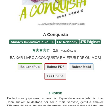
A Conquista
Amores Improváveis Vol: 4
Ele Kennedy
475 Páginas
3.5
Avaliações:
43
BAIXAR LIVRO A CONQUISTA EM EPUB PDF OU MOBI
Baixar
ePub
Baixar
PDF
Baixar
Mobi
Ler Online
SINOPSE
De todos os jogadores do time de Hóquei da universidade de Briar,
John Tucker se destaca por ser o mais sensato, gentil e amável.
Diferente de seus amigos mulherengos, ele sonha mesmo é com uma