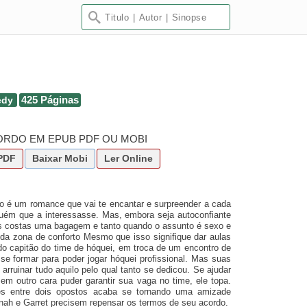
edy
425 Páginas
CORDO EM EPUB PDF OU MOBI
PDF
Baixar
Mobi
Ler Online
do é um romance que vai te encantar e surpreender a cada
guém que a interessasse. Mas, embora seja autoconfiante
as costas uma bagagem e tanto quando o assunto é sexo e
ir da zona de conforto Mesmo que isso signifique dar aulas
ncido capitão do time de hóquei, em troca de um encontro de
se formar para poder jogar hóquei profissional. Mas suas
ruinar tudo aquilo pelo qual tanto se dedicou. Se ajudar
em outro cara puder garantir sua vaga no time, ele topa.
s entre dois opostos acaba se tornando uma amizade
nah e Garret precisem repensar os termos de seu acordo.