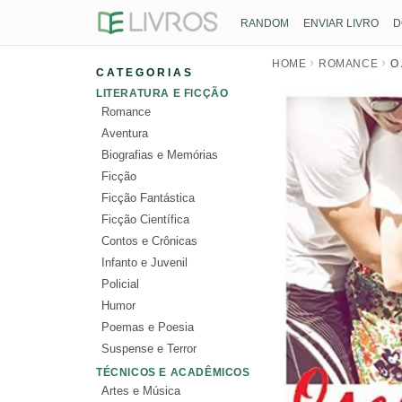
RANDOM
ENVIAR LIVRO
D
HOME
ROMANCE
O
CATEGORIAS
LITERATURA E FICÇÃO
Romance
Aventura
Biografias e Memórias
Ficção
Ficção Fantástica
Ficção Científica
Contos e Crônicas
Infanto e Juvenil
Policial
Humor
Poemas e Poesia
Suspense e Terror
TÉCNICOS E ACADÊMICOS
Artes e Música