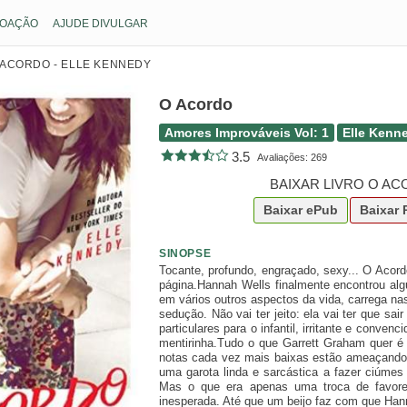
OAÇÃO
AJUDE DIVULGAR
 ACORDO - ELLE KENNEDY
O Acordo
Amores Improváveis Vol: 1
Elle Kenn
3.5
Avaliações:
269
BAIXAR LIVRO O A
Baixar
ePub
Baixar
SINOPSE
Tocante, profundo, engraçado, sexy... O Acor
página.Hannah Wells finalmente encontrou al
em vários outros aspectos da vida, carrega n
sedução. Não vai ter jeito: ela vai ter que sa
particulares para o infantil, irritante e conve
mentirinha.Tudo o que Garrett Graham quer é 
notas cada vez mais baixas estão ameaçando ar
uma garota linda e sarcástica a fazer ciúmes 
Mas o que era apenas uma troca de favore
inesperada. Até que um beijo faz com que Han