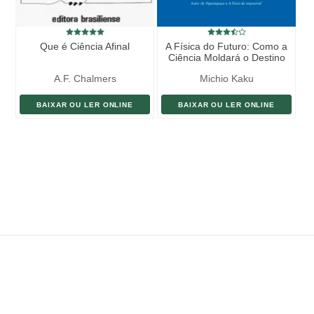
Que é Ciência Afinal
A Física do Futuro: Como a
Ciência Moldará o Destino
Humano e o Nosso Cotidiano
A.F. Chalmers
Michio Kaku
BAIXAR OU LER ONLINE
BAIXAR OU LER ONLINE
ENVIAR LIVRO
DOAÇÃO
AJUDE DIVULGAR
SITEMAP
Copyright ©
eLivros
™
2026