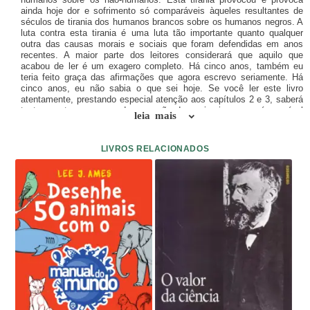
ainda hoje dor e sofrimento só comparáveis àqueles resultantes de
séculos de tirania dos humanos brancos sobre os humanos negros. A
luta contra esta tirania é uma luta tão importante quanto qualquer
outra das causas morais e sociais que foram defendidas em anos
recentes. A maior parte dos leitores considerará que aquilo que
acabou de ler é um exagero completo. Há cinco anos, também eu
teria feito graça das afirmações que agora escrevo seriamente. Há
cinco anos, eu não sabia o que sei hoje. Se você ler este livro
atentamente, prestando especial atenção aos capítulos 2 e 3, saberá
tanto quanto eu acerca da opressão dos animais, e que é possível
leia mais
incluir num livro de tamanho razoável. Depois, poderá julgar o
parágrafo inicial: será exagero ou a constatação sóbria de uma
situação praticamente desconhecida do grande público? Tudo o que
LIVROS RELACIONADOS
peço é que suspenda o seu julgamento até ter lido o livro.