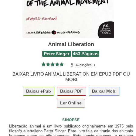
Animal Liberation
Peter Singer
453 Páginas
5
Avaliações:
1
BAIXAR LIVRO ANIMAL LIBERATION EM EPUB PDF OU
MOBI
Baixar
ePub
Baixar
PDF
Baixar
Mobi
Ler Online
SINOPSE
Libertação animal é um livro publicado originalmente em 1975 pelo
filosofo australiano Peter Singer. Este livro fala da tirania dos animais
humanos sobre os não-humanos. Esta tirania provocou e provoca