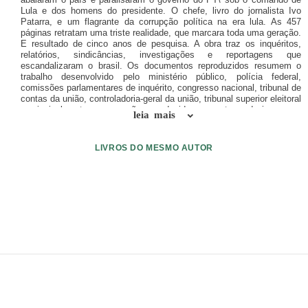
Lula e dos homens do presidente. O chefe, livro do jornalista Ivo
Patarra, e um flagrante da corrupção política na era lula. As 457
páginas retratam uma triste realidade, que marcara toda uma geração.
E resultado de cinco anos de pesquisa. A obra traz os inquéritos,
relatórios, sindicâncias, investigações e reportagens que
escandalizaram o brasil. Os documentos reproduzidos resumem o
trabalho desenvolvido pelo ministério público, polícia federal,
comissões parlamentares de inquérito, congresso nacional, tribunal de
contas da união, controladoria-geral da união, tribunal superior eleitoral
e principalmente as apurações conduzidas por setores da imprensa,
leia mais
que contribuíram decisivamente para revelar detalhes do escândalo
do mensalão, o maior esquema de corrupção governamental de que
se tem noticias no Brasil, em todos os tempos. Ivo Patarra, 51 anos,
LIVROS DO MESMO AUTOR
atuou como repórter nos principais jornais de São Paulo. Respondeu
pelos setores de comunicação de seis administrações publicas
paulistas.
ENVIAR LIVRO
DOAÇÃO
AJUDE DIVULGAR
SITEMAP
Copyright ©
eLivros
™