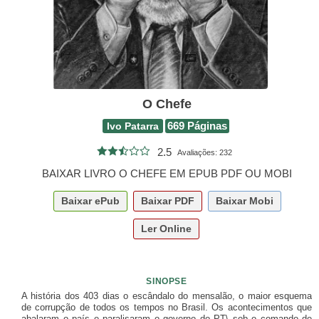
O Chefe
Ivo Patarra
669 Páginas
2.5
Avaliações:
232
BAIXAR LIVRO O CHEFE EM EPUB PDF OU MOBI
Baixar
ePub
Baixar
PDF
Baixar
Mobi
Ler Online
SINOPSE
A história dos 403 dias o escândalo do mensalão, o maior esquema
de corrupção de todos os tempos no Brasil. Os acontecimentos que
abalaram o país e paralisaram o governo do PT\ sob o comando de